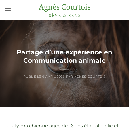
Passer
au
contenu
Partage d’une expérience en
Communication animale
PUBLIÉ LE
9 AVRIL 2026
PAR
AGNÈS COURTOIS
Pouffy, ma chienne âgée de 16 ans était affaiblie et